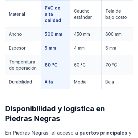
Comparación técnica de
Bandas Industriales
PVC de
Caucho
Tela de
Material
alta
estándar
bajo costo
calidad
Ancho
500 mm
450 mm
600 mm
Espesor
5 mm
4 mm
6 mm
Temperatura
80 °C
60 °C
70 °C
de operación
Durabilidad
Alta
Media
Baja
Disponibilidad y logística en
Piedras Negras
En Piedras Negras, el acceso a
puertos principales
y