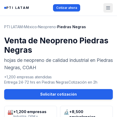
Saltar al contenido
PTI LATAM
Cotizar ahora
PTI LATAM
›
México
›
Neopreno
›
Piedras Negras
Venta de Neopreno Piedras
Negras
hojas de neopreno de calidad industrial en Piedras
Negras, COAH
+1,200 empresas atendidas
Entrega 24-72 hrs en
Piedras Negras
Cotización en 2h
Solicitar cotización
🏭
🔬
+1,200 empresas
+8,500
Industria, OEM y
equivalencias