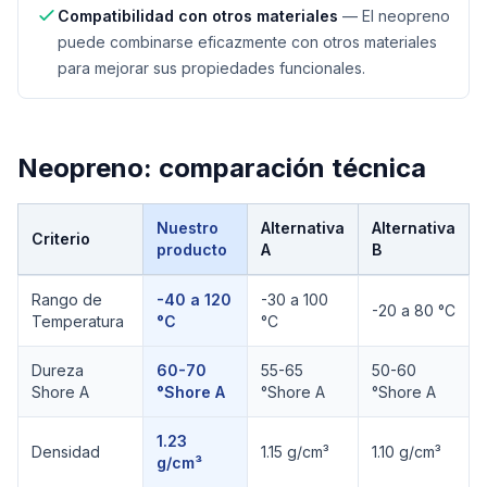
Compatibilidad con otros materiales
—
El neopreno
puede combinarse eficazmente con otros materiales
para mejorar sus propiedades funcionales.
Neopreno
: comparación técnica
Nuestro
Alternativa
Alternativa
Criterio
producto
A
B
Comparación técnica de
Neopreno
Rango de
-40 a 120
-30 a 100
-20 a 80 °C
Temperatura
°C
°C
Dureza
60-70
55-65
50-60
Shore A
°Shore A
°Shore A
°Shore A
1.23
Densidad
1.15 g/cm³
1.10 g/cm³
g/cm³