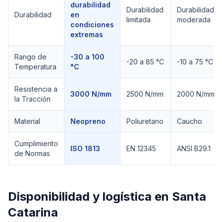
durabilidad
Durabilidad
Durabilidad
Durabilidad
en
limitada
moderada
condiciones
extremas
Rango de
-30 a 100
-20 a 85 °C
-10 a 75 °C
Temperatura
°C
Resistencia a
3000 N/mm
2500 N/mm
2000 N/mm
la Tracción
Material
Neopreno
Poliuretano
Caucho
Cumplimiento
ISO 1813
EN 12345
ANSI B29.1
de Normas
Disponibilidad y logística en
Santa
Catarina