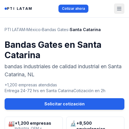
Saltar al contenido
PTI LATAM
Cotizar ahora
PTI LATAM
›
México
›
Bandas Gates
›
Santa Catarina
Bandas Gates en Santa
Catarina
bandas industriales de calidad industrial en Santa
Catarina, NL
+1,200 empresas atendidas
Entrega 24-72 hrs en
Santa Catarina
Cotización en 2h
Solicitar cotización
🏭
🔬
+1,200 empresas
+8,500
Industria, OEM y
equivalencias