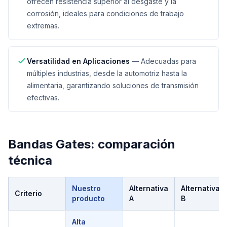
ofrecen resistencia superior al desgaste y la
corrosión, ideales para condiciones de trabajo
extremas.
Versatilidad en Aplicaciones
—
Adecuadas para
múltiples industrias, desde la automotriz hasta la
alimentaria, garantizando soluciones de transmisión
efectivas.
Bandas Gates
: comparación
técnica
Nuestro
Alternativa
Alternativa
Criterio
producto
A
B
Comparación técnica de
Bandas Gates
Alta