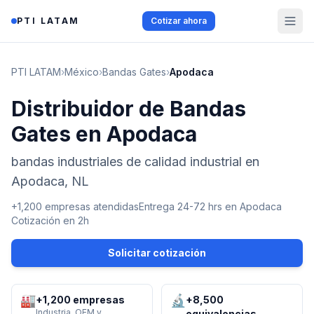
Saltar al contenido
PTI LATAM
Cotizar ahora
PTI LATAM
›
México
›
Bandas Gates
›
Apodaca
Distribuidor de Bandas
Gates en Apodaca
bandas industriales de calidad industrial en
Apodaca, NL
+1,200 empresas atendidas
Entrega 24-72 hrs en
Apodaca
Cotización en 2h
Solicitar cotización
🏭
🔬
+1,200 empresas
+8,500
Industria, OEM y
equivalencias