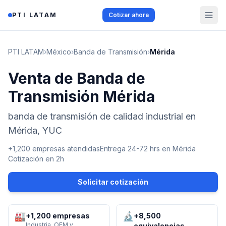
Saltar al contenido
PTI LATAM
Cotizar ahora
PTI LATAM
›
México
›
Banda de Transmisión
›
Mérida
Venta de Banda de
Transmisión Mérida
banda de transmisión de calidad industrial en
Mérida, YUC
+1,200 empresas atendidas
Entrega 24-72 hrs en
Mérida
Cotización en 2h
Solicitar cotización
🏭
🔬
+1,200 empresas
+8,500
Industria, OEM y
equivalencias