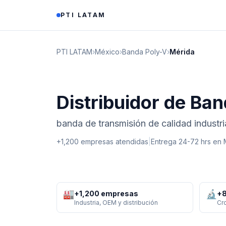
Saltar al contenido
PTI LATAM
PTI LATAM
›
México
›
Banda Poly-V
›
Mérida
Distribuidor de Ba
banda de transmisión de calidad industr
+1,200 empresas atendidas
|
Entrega 24-72 hrs en
🏭
🔬
+1,200 empresas
+8
Industria, OEM y distribución
Cr