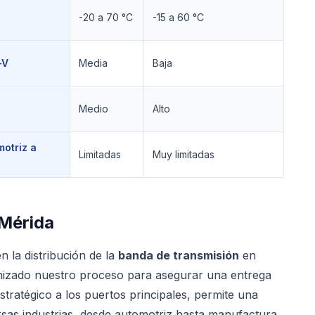
-20 a 70 °C
-15 a 60 °C
-V
Media
Baja
Medio
Alto
otriz a
Limitadas
Muy limitadas
Mérida
n la distribución de la
banda de transmisión
en
imizado nuestro proceso para asegurar una entrega
stratégico a los puertos principales, permite una
ersas industrias, desde automotriz hasta manufactura