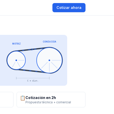
Cotizar ahora
CONDUCIDA
MOTRIZ
C = dist.
📋
Cotización en 2h
Propuesta técnica + comercial