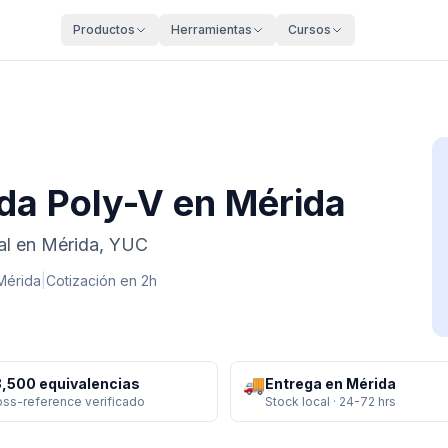
Productos
Herramientas
Cursos
nda Poly-V en Mérida
ial en Mérida, YUC
Mérida
|
Cotización en 2h
🚚
,500 equivalencias
Entrega en Mérida
oss-reference verificado
Stock local · 24-72 hrs