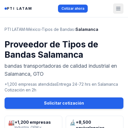
Saltar al contenido
PTI LATAM
Cotizar ahora
PTI LATAM
›
México
›
Tipos de Bandas
›
Salamanca
Proveedor de Tipos de
Bandas Salamanca
bandas transportadoras de calidad industrial en
Salamanca, GTO
+1,200 empresas atendidas
Entrega 24-72 hrs en
Salamanca
Cotización en 2h
Solicitar cotización
🏭
🔬
+1,200 empresas
+8,500
Industria, OEM y
equivalencias