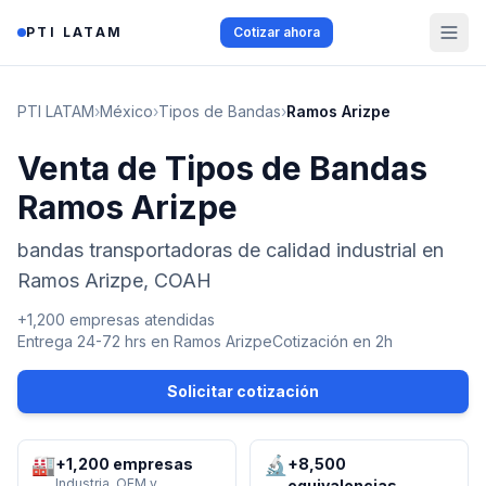
Saltar al contenido
PTI LATAM
Cotizar ahora
PTI LATAM
›
México
›
Tipos de Bandas
›
Ramos Arizpe
Venta de Tipos de Bandas
Ramos Arizpe
bandas transportadoras de calidad industrial en
Ramos Arizpe, COAH
+1,200 empresas atendidas
Entrega 24-72 hrs en
Ramos Arizpe
Cotización en 2h
Solicitar cotización
🏭
🔬
+1,200 empresas
+8,500
Industria, OEM y
equivalencias