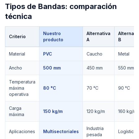
Tipos de Bandas
: comparación
técnica
Nuestro
Alternativa
Alternati
Criterio
producto
A
B
Comparación técnica de
Tipos de Bandas
Material
PVC
Caucho
Metal
Ancho
500 mm
450 mm
550 mm
Temperatura
máxima
80 °C
70 °C
90 °C
operativa
Carga
150 kg/m
120 kg/m
160 kg/m
máxima
Industria
Aplicaciones
Multisectoriales
Logística
pesada