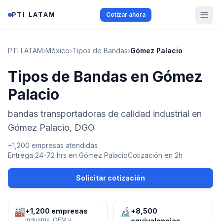
Saltar al contenido
PTI LATAM
Cotizar ahora
PTI LATAM
›
México
›
Tipos de Bandas
›
Gómez Palacio
Tipos de Bandas en Gómez
Palacio
bandas transportadoras de calidad industrial en
Gómez Palacio, DGO
+1,200 empresas atendidas
Entrega 24-72 hrs en
Gómez Palacio
Cotización en 2h
Solicitar cotización
🏭
🔬
+1,200 empresas
+8,500
Industria, OEM y
equivalencias