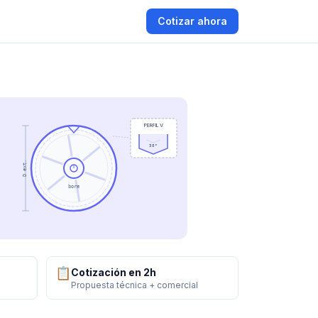
Cotizar ahora
PERFIL V
38°
D ext.
bore
📋
Cotización en 2h
Propuesta técnica + comercial