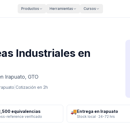
Productos
Herramientas
Cursos
eas Industriales en
 en Irapuato, GTO
Irapuato
|
Cotización en 2h
🚚
,500 equivalencias
Entrega en Irapuato
oss-reference verificado
Stock local · 24-72 hrs