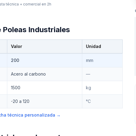
ta técnica + comercial en 2h
e
Poleas Industriales
Valor
Unidad
200
mm
Acero al carbono
—
1500
kg
-20 a 120
°C
ficha técnica personalizada →