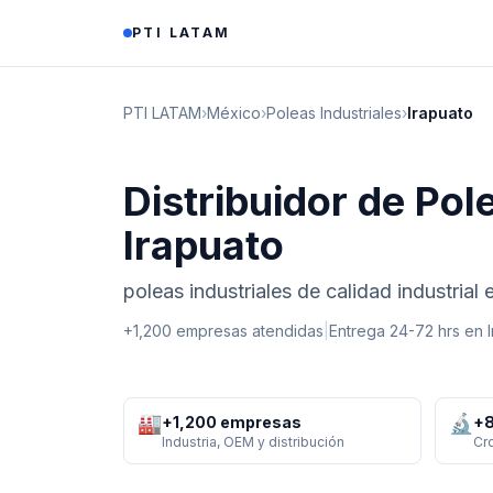
Saltar al contenido
PTI LATAM
PTI LATAM
›
México
›
Poleas Industriales
›
Irapuato
Distribuidor de Pol
Irapuato
poleas industriales de calidad industrial
+1,200 empresas atendidas
|
Entrega 24-72 hrs en
🏭
🔬
+1,200 empresas
+8
Industria, OEM y distribución
Cr