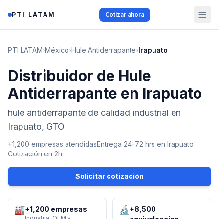
Saltar al contenido
PTI LATAM
Cotizar ahora
PTI LATAM
›
México
›
Hule Antiderrapante
›
Irapuato
Distribuidor de Hule
Antiderrapante en Irapuato
hule antiderrapante de calidad industrial en
Irapuato, GTO
+1,200 empresas atendidas
Entrega 24-72 hrs en
Irapuato
Cotización en 2h
Solicitar cotización
🏭
🔬
+1,200 empresas
+8,500
Industria, OEM y
equivalencias