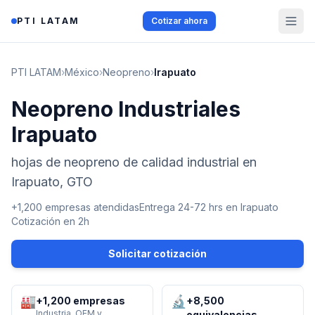
Saltar al contenido
PTI LATAM
Cotizar ahora
PTI LATAM
›
México
›
Neopreno
›
Irapuato
Neopreno Industriales
Irapuato
hojas de neopreno de calidad industrial en
Irapuato, GTO
+1,200 empresas atendidas
Entrega 24-72 hrs en
Irapuato
Cotización en 2h
Solicitar cotización
🏭
🔬
+1,200 empresas
+8,500
Industria, OEM y
equivalencias