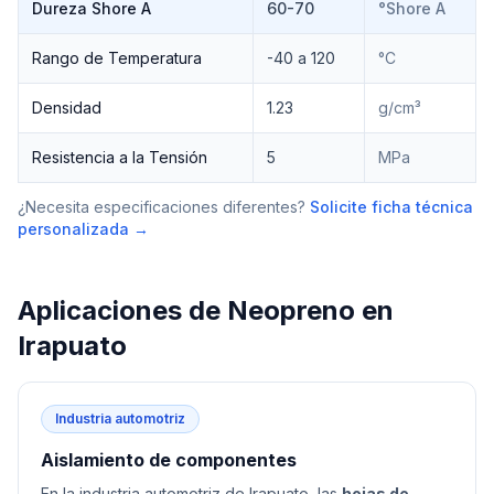
Dureza Shore A
60-70
°Shore A
Rango de Temperatura
-40 a 120
°C
Densidad
1.23
g/cm³
Resistencia a la Tensión
5
MPa
¿Necesita especificaciones diferentes?
Solicite ficha técnica
personalizada →
Aplicaciones de
Neopreno
en
Irapuato
Industria automotriz
Aislamiento de componentes
En la industria automotriz de Irapuato, las
hojas de