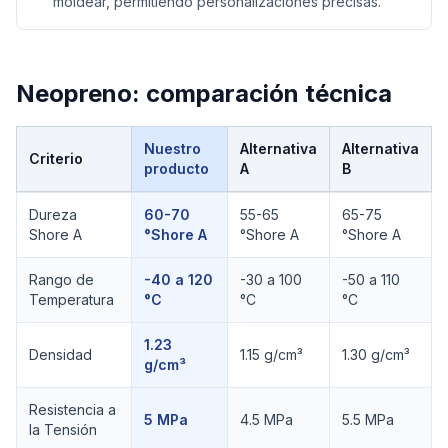
moldear, permitiendo personalizaciones precisas.
Neopreno
: comparación técnica
Nuestro
Alternativa
Alternativa
Criterio
producto
A
B
Comparación técnica de
Neopreno
Dureza
60-70
55-65
65-75
Shore A
°Shore A
°Shore A
°Shore A
Rango de
-40 a 120
-30 a 100
-50 a 110
Temperatura
°C
°C
°C
1.23
Densidad
1.15 g/cm³
1.30 g/cm³
g/cm³
Resistencia a
5 MPa
4.5 MPa
5.5 MPa
la Tensión