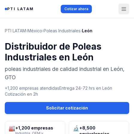
Saltar al contenido
PTI LATAM
Cotizar ahora
PTI LATAM
›
México
›
Poleas Industriales
›
León
Distribuidor de Poleas
Industriales en León
poleas industriales de calidad industrial en León,
GTO
+1,200 empresas atendidas
Entrega 24-72 hrs en
León
Cotización en 2h
Solicitar cotización
🏭
🔬
+1,200 empresas
+8,500
Industria, OEM y
equivalencias