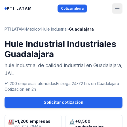
Saltar al contenido
PTI LATAM
Cotizar ahora
PTI LATAM
›
México
›
Hule Industrial
›
Guadalajara
Hule Industrial Industriales
Guadalajara
hule industrial de calidad industrial en Guadalajara,
JAL
+1,200 empresas atendidas
Entrega 24-72 hrs en
Guadalajara
Cotización en 2h
Solicitar cotización
🏭
🔬
+1,200 empresas
+8,500
Industria, OEM y
equivalencias