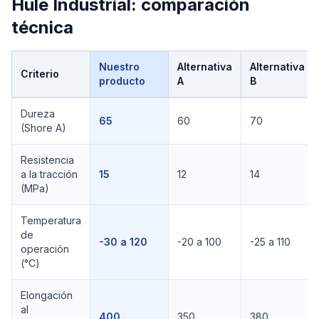
Hule Industrial
: comparación
técnica
Nuestro
Alternativa
Alternativa
Criterio
producto
A
B
Comparación técnica de
Hule Industrial
Dureza
65
60
70
(Shore A)
Resistencia
a la tracción
15
12
14
(MPa)
Temperatura
de
-30 a 120
-20 a 100
-25 a 110
operación
(°C)
Elongación
al
400
350
380