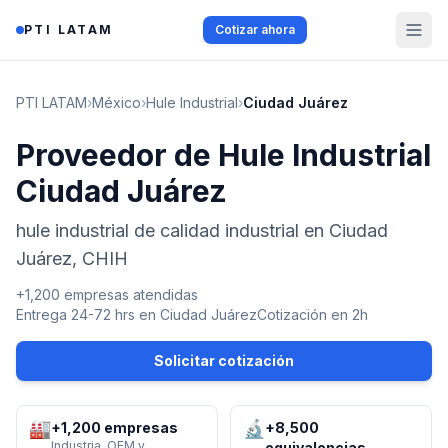
Saltar al contenido
PTI LATAM
Cotizar ahora
PTI LATAM
›
México
›
Hule Industrial
›
Ciudad Juárez
Proveedor de Hule Industrial
Ciudad Juárez
hule industrial de calidad industrial en Ciudad
Juárez, CHIH
+1,200 empresas atendidas
Entrega 24-72 hrs en
Ciudad Juárez
Cotización en 2h
Solicitar cotización
🏭
🔬
+1,200 empresas
+8,500
Industria, OEM y
equivalencias