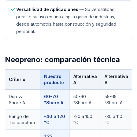
Versatilidad de Aplicaciones
—
Su versatilidad
permite su uso en una amplia gama de industrias,
desde automotriz hasta construcción y seguridad
personal.
Neopreno
: comparación técnica
Nuestro
Alternativa
Alternativa
Criterio
producto
A
B
Comparación técnica de
Neopreno
Dureza
60-70
50-60
55-65
Shore A
°Shore A
°Shore A
°Shore A
Rango de
-40 a 120
-20 a 100
-30 a 110
Temperatura
°C
°C
°C
1.23