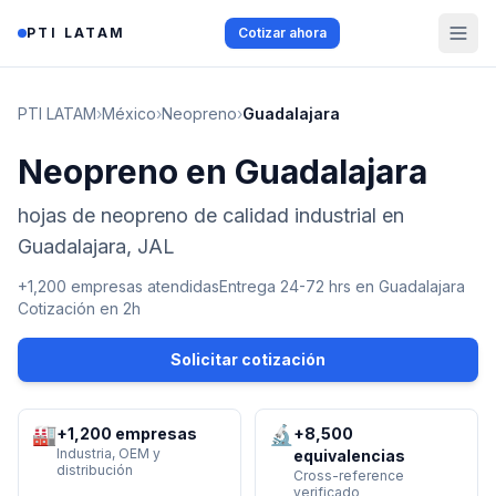
Saltar al contenido
PTI LATAM
Cotizar ahora
PTI LATAM
›
México
›
Neopreno
›
Guadalajara
Neopreno en Guadalajara
hojas de neopreno de calidad industrial en
Guadalajara, JAL
+1,200 empresas atendidas
Entrega 24-72 hrs en
Guadalajara
Cotización en 2h
Solicitar cotización
🏭
🔬
+1,200 empresas
+8,500
Industria, OEM y
equivalencias
distribución
Cross-reference
verificado