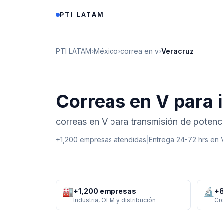
Saltar al contenido
PTI LATAM
PTI LATAM
›
México
›
correa en v
›
Veracruz
Correas en V para 
correas en V para transmisión de potenci
+1,200 empresas atendidas
|
Entrega 24-72 hrs en
🏭
🔬
+1,200 empresas
+8
Industria, OEM y distribución
Cr