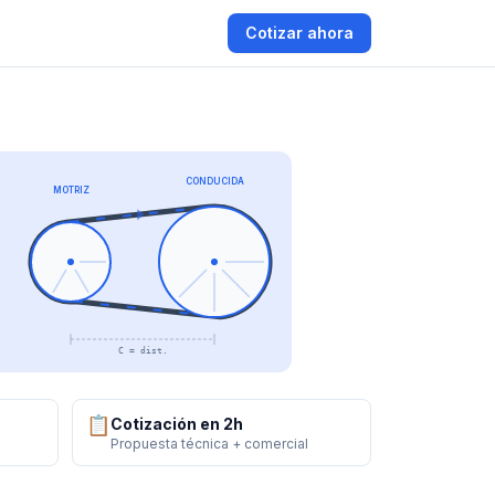
Cotizar ahora
CONDUCIDA
MOTRIZ
C = dist.
📋
Cotización en 2h
Propuesta técnica + comercial