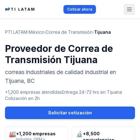
Saltar al contenido
PTI LATAM
Cotizar ahora
PTI LATAM
›
México
›
Correa de Transmisión
›
Tijuana
Proveedor de Correa de
Transmisión Tijuana
correas industriales de calidad industrial en
Tijuana, BC
+1,200 empresas atendidas
Entrega 24-72 hrs en
Tijuana
Cotización en 2h
Solicitar cotización
🏭
🔬
+1,200 empresas
+8,500
Industria, OEM y
equivalencias