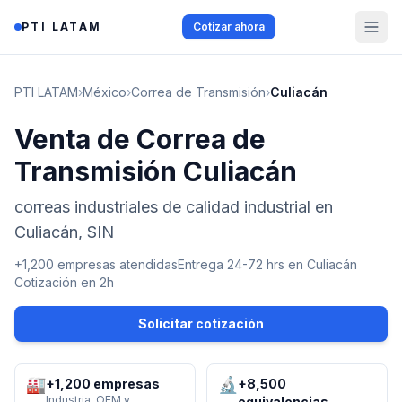
Saltar al contenido
PTI LATAM
Cotizar ahora
PTI LATAM
›
México
›
Correa de Transmisión
›
Culiacán
Venta de Correa de
Transmisión Culiacán
correas industriales de calidad industrial en
Culiacán, SIN
+1,200 empresas atendidas
Entrega 24-72 hrs en
Culiacán
Cotización en 2h
Solicitar cotización
🏭
🔬
+1,200 empresas
+8,500
Industria, OEM y
equivalencias