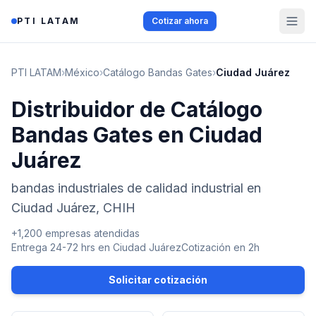
Saltar al contenido
PTI LATAM
Cotizar ahora
PTI LATAM
›
México
›
Catálogo Bandas Gates
›
Ciudad Juárez
Distribuidor de Catálogo
Bandas Gates en Ciudad
Juárez
bandas industriales de calidad industrial en
Ciudad Juárez, CHIH
+1,200 empresas atendidas
Entrega 24-72 hrs en
Ciudad Juárez
Cotización en 2h
Solicitar cotización