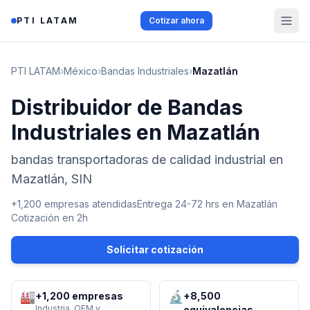
Saltar al contenido
PTI LATAM
Cotizar ahora
PTI LATAM
›
México
›
Bandas Industriales
›
Mazatlán
Distribuidor de Bandas
Industriales en Mazatlán
bandas transportadoras de calidad industrial en
Mazatlán, SIN
+1,200 empresas atendidas
Entrega 24-72 hrs en
Mazatlán
Cotización en 2h
Solicitar cotización
🏭
🔬
+1,200 empresas
+8,500
Industria, OEM y
equivalencias