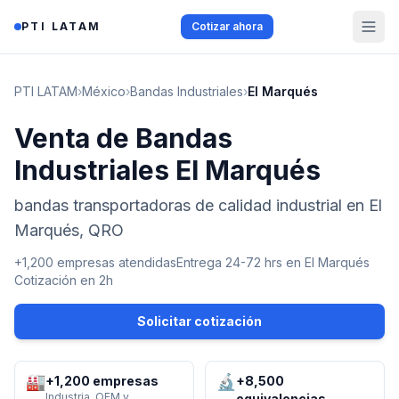
Saltar al contenido
PTI LATAM
Cotizar ahora
PTI LATAM
›
México
›
Bandas Industriales
›
El Marqués
Venta de Bandas
Industriales El Marqués
bandas transportadoras de calidad industrial en El
Marqués, QRO
+1,200 empresas atendidas
Entrega 24-72 hrs en
El Marqués
Cotización en 2h
Solicitar cotización
🏭
🔬
+1,200 empresas
+8,500
Industria, OEM y
equivalencias