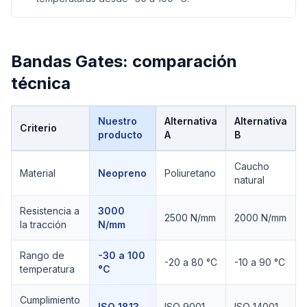
Bandas Gates
: comparación
técnica
Nuestro
Alternativa
Alternativa
Criterio
producto
A
B
Comparación técnica de
Bandas Gates
Caucho
Material
Neopreno
Poliuretano
natural
Resistencia a
3000
2500 N/mm
2000 N/mm
la tracción
N/mm
Rango de
-30 a 100
-20 a 80 °C
-10 a 90 °C
temperatura
°C
Cumplimiento
ISO 1813
ISO 9001
ISO 14001