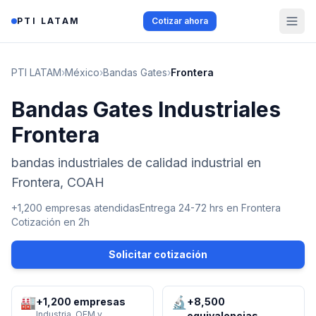
Saltar al contenido
PTI LATAM
Cotizar ahora
PTI LATAM
›
México
›
Bandas Gates
›
Frontera
Bandas Gates Industriales
Frontera
bandas industriales de calidad industrial en
Frontera, COAH
+1,200 empresas atendidas
Entrega 24-72 hrs en
Frontera
Cotización en 2h
Solicitar cotización
🏭
🔬
+1,200 empresas
+8,500
Industria, OEM y
equivalencias