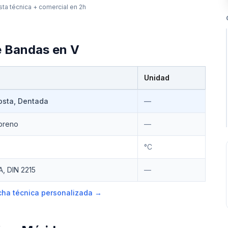
ta técnica + comercial en 2h
e
Bandas en V
Unidad
osta, Dentada
—
preno
—
°C
A, DIN 2215
—
ficha técnica personalizada →