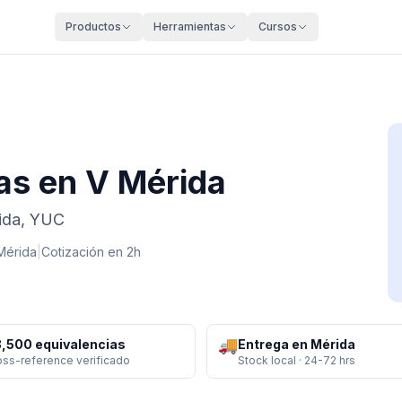
Productos
Herramientas
Cursos
as en V Mérida
rida, YUC
Mérida
|
Cotización en 2h
🚚
,500 equivalencias
Entrega en Mérida
oss-reference verificado
Stock local · 24-72 hrs