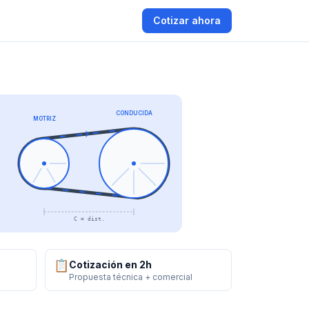
Cotizar ahora
CONDUCIDA
MOTRIZ
C = dist.
📋
Cotización en 2h
Propuesta técnica + comercial