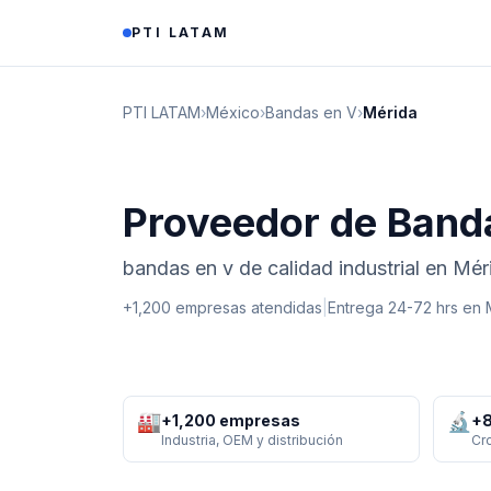
Saltar al contenido
PTI LATAM
PTI LATAM
›
México
›
Bandas en V
›
Mérida
Proveedor de Band
bandas en v de calidad industrial en Mé
+1,200 empresas atendidas
|
Entrega 24-72 hrs en
🏭
🔬
+1,200 empresas
+8
Industria, OEM y distribución
Cr