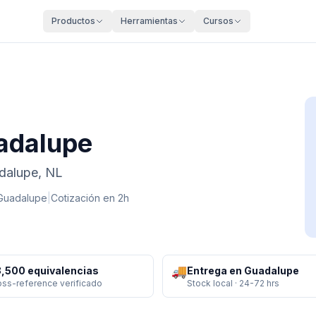
Productos
Herramientas
Cursos
adalupe
adalupe, NL
Guadalupe
|
Cotización en 2h
🚚
,500 equivalencias
Entrega en Guadalupe
oss-reference verificado
Stock local · 24-72 hrs