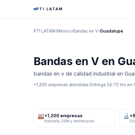
Saltar al contenido
PTI LATAM
PTI LATAM
›
México
›
Bandas en V
›
Guadalupe
Bandas en V en Gu
bandas en v de calidad industrial en Gu
+1,200 empresas atendidas
|
Entrega 24-72 hrs en
🏭
🔬
+1,200 empresas
+8
Industria, OEM y distribución
Cr