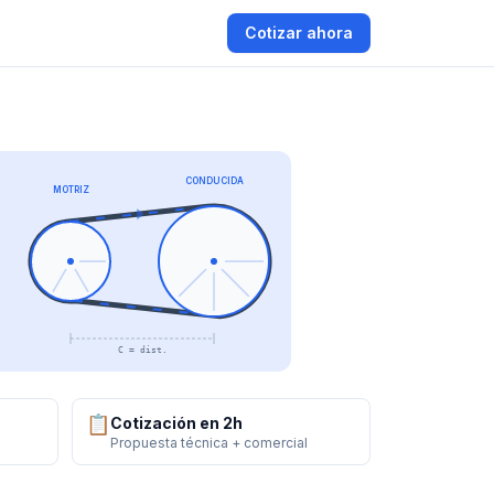
Cotizar ahora
CONDUCIDA
MOTRIZ
C = dist.
📋
Cotización en 2h
Propuesta técnica + comercial