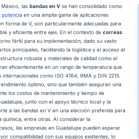
e México, las
bandas en V
se han consolidado como
e potencia
en una amplia gama de aplicaciones
s en forma de V, son particularmente adecuadas para
le y eficiente entre ejes. En el contexto de
correas
rno fértil para su implementación, dado su vasto
s principales, facilitando la logística y el acceso al
structura robusta y materiales de calidad como el
eran eficientemente en un rango de temperatura que
s internacionales como ISO 4184, RMA y DIN 2215.
n rendimiento óptimo, sino que también aseguran una
ente los costos de mantenimiento y tiempo de
 Guadalupe, junto con el apoyo técnico local y la
ierte a las bandas en V en una elección preferida para
a química, entre otras. Al considerar la
cesos, las empresas en Guadalupe pueden esperar
yor compatibilidad con sus equipos existentes, lo