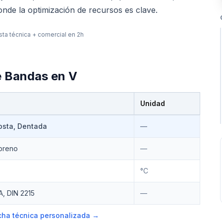
onde la optimización de recursos es clave.
ta técnica + comercial en 2h
e
Bandas en V
Unidad
osta, Dentada
—
preno
—
°C
A, DIN 2215
—
ficha técnica personalizada →