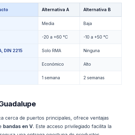
ucto
Alternativa A
Alternativa B
Media
Baja
-20 a +60 °C
-10 a +50 °C
, DIN 2215
Solo RMA
Ninguna
Económico
Alto
1 semana
2 semanas
Guadalupe
ca cerca de puertos principales, ofrece ventajas
de
bandas en V
. Este acceso privilegiado facilita la
y asegura una entrega oportuna de productos