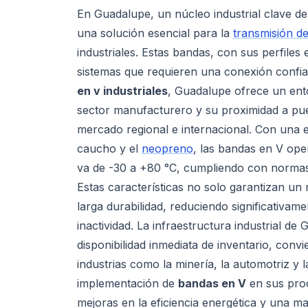
En Guadalupe, un núcleo industrial clave d
una solución esencial para la
transmisión d
industriales. Estas bandas, con sus perfile
sistemas que requieren una conexión confiab
en v industriales
, Guadalupe ofrece un ento
sector manufacturero y su proximidad a puerto
mercado regional e internacional. Con una e
caucho y el
neopreno
, las bandas en V op
va de -30 a +80 °C, cumpliendo con norma
Estas características no solo garantizan u
larga durabilidad, reduciendo significativam
inactividad. La infraestructura industrial de
disponibilidad inmediata de inventario, conv
industrias como la minería, la automotriz y l
implementación de
bandas en V
en sus pro
mejoras en la eficiencia energética y una ma