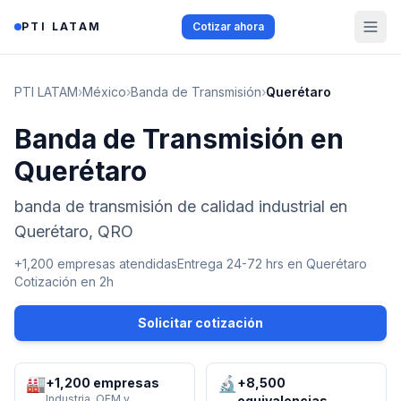
Saltar al contenido
PTI LATAM
Cotizar ahora
PTI LATAM
›
México
›
Banda de Transmisión
›
Querétaro
Banda de Transmisión en
Querétaro
banda de transmisión de calidad industrial en
Querétaro, QRO
+1,200 empresas atendidas
Entrega 24-72 hrs en
Querétaro
Cotización en 2h
Solicitar cotización
🏭
🔬
+1,200 empresas
+8,500
Industria, OEM y
equivalencias