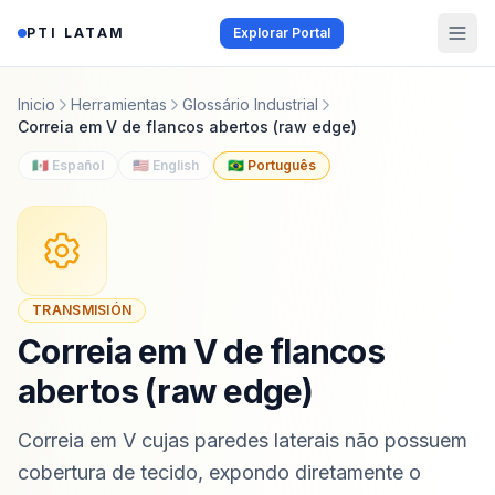
Saltar al contenido
PTI LATAM
Explorar Portal
Inicio
Herramientas
Glossário Industrial
Correia em V de flancos abertos (raw edge)
🇲🇽 Español
🇺🇸 English
🇧🇷 Português
TRANSMISIÓN
Correia em V de flancos
abertos (raw edge)
Correia em V cujas paredes laterais não possuem
cobertura de tecido, expondo diretamente o