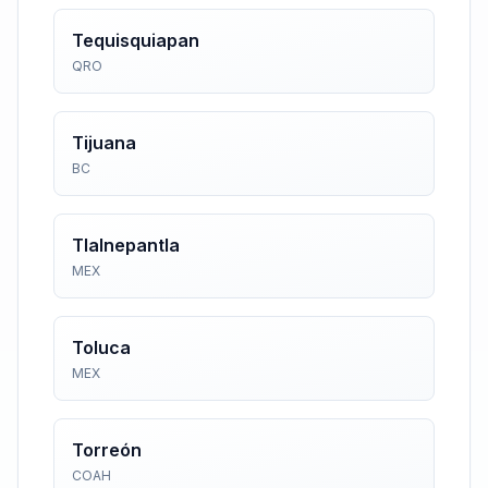
Tequisquiapan
QRO
Tijuana
BC
Tlalnepantla
MEX
Toluca
MEX
Torreón
COAH