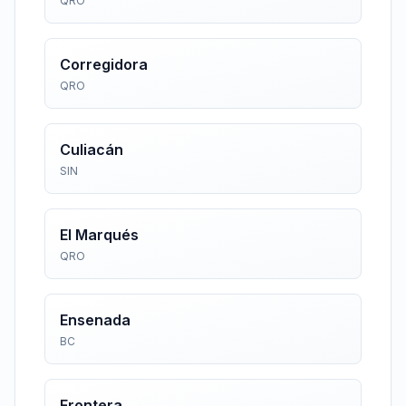
QRO
Corregidora
QRO
Culiacán
SIN
El Marqués
QRO
Ensenada
BC
Frontera