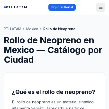
Saltar al contenido
PTI LATAM
Explorar Portal
PTI LATAM
›
Mexico
›
Rollo de Neopreno
Rollo de Neopreno
en
Mexico
— Catálogo por
Ciudad
¿Qué es el rollo de neopreno?
El rollo de neopreno es un material sintético
altamente versátil, fabricado a partir de