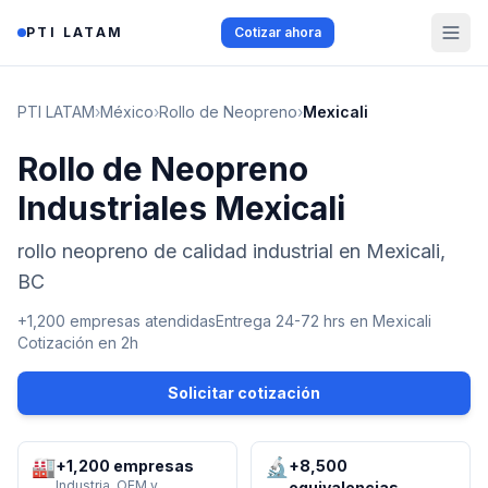
Saltar al contenido
PTI LATAM
Cotizar ahora
PTI LATAM
›
México
›
Rollo de Neopreno
›
Mexicali
Rollo de Neopreno
Industriales Mexicali
rollo neopreno de calidad industrial en Mexicali,
BC
+1,200 empresas atendidas
Entrega 24-72 hrs en
Mexicali
Cotización en 2h
Solicitar cotización
🏭
🔬
+1,200 empresas
+8,500
Industria, OEM y
equivalencias