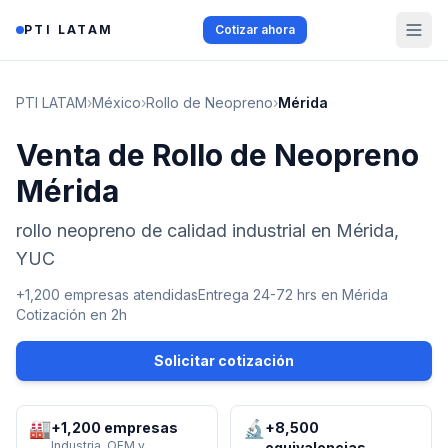
Saltar al contenido
PTI LATAM
Cotizar ahora
PTI LATAM
›
México
›
Rollo de Neopreno
›
Mérida
Venta de Rollo de Neopreno
Mérida
rollo neopreno de calidad industrial en Mérida,
YUC
+1,200 empresas atendidas
Entrega 24-72 hrs en
Mérida
Cotización en 2h
Solicitar cotización
🏭
🔬
+1,200 empresas
+8,500
Industria, OEM y
equivalencias