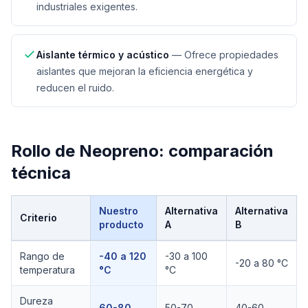
industriales exigentes.
Aislante térmico y acústico
—
Ofrece propiedades
aislantes que mejoran la eficiencia energética y
reducen el ruido.
Rollo de Neopreno
: comparación
técnica
Nuestro
Alternativa
Alternativa
Criterio
producto
A
B
Comparación técnica de
Rollo de Neopreno
Rango de
-40 a 120
-30 a 100
-20 a 80 °C
temperatura
°C
°C
Dureza
60-80
50-70
40-60