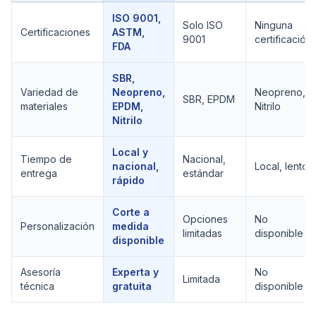
Comparación técnica de
Proveedores de Hule
ISO 9001,
Solo ISO
Ninguna
Certificaciones
ASTM,
9001
certificación
FDA
SBR,
Variedad de
Neopreno,
Neopreno,
SBR, EPDM
materiales
EPDM,
Nitrilo
Nitrilo
Local y
Tiempo de
Nacional,
nacional,
Local, lento
entrega
estándar
rápido
Corte a
Opciones
No
Personalización
medida
limitadas
disponible
disponible
Asesoría
Experta y
No
Limitada
técnica
gratuita
disponible