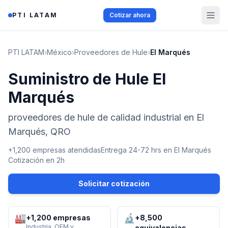
Saltar al contenido
PTI LATAM
Cotizar ahora
PTI LATAM
›
México
›
Proveedores de Hule
›
El Marqués
Suministro de Hule El
Marqués
proveedores de hule de calidad industrial en El
Marqués, QRO
+1,200 empresas atendidas
Entrega 24-72 hrs en
El Marqués
Cotización en 2h
Solicitar cotización
🏭
🔬
+1,200 empresas
+8,500
Industria, OEM y
equivalencias