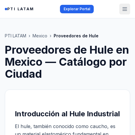
Saltar al contenido
PTI LATAM
Explorar Portal
PTI LATAM
›
Mexico
›
Proveedores de Hule
Proveedores de Hule
en
Mexico
— Catálogo por
Ciudad
Introducción al Hule Industrial
El hule, también conocido como caucho, es
un material elastomérico fundamental en