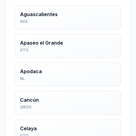
Aguascalientes
AGS
Apaseo el Grande
GTO
Apodaca
NL
Cancún
QROO
Celaya
GTO