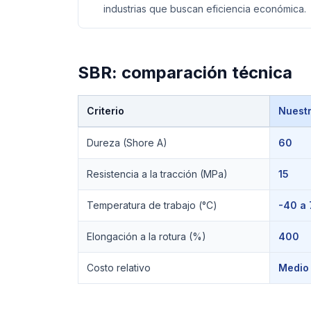
industrias que buscan eficiencia económica.
SBR
: comparación técnica
Criterio
Nuest
Comparación técnica de
SBR
Dureza (Shore A)
60
Resistencia a la tracción (MPa)
15
Temperatura de trabajo (°C)
-40 a
Elongación a la rotura (%)
400
Costo relativo
Medio