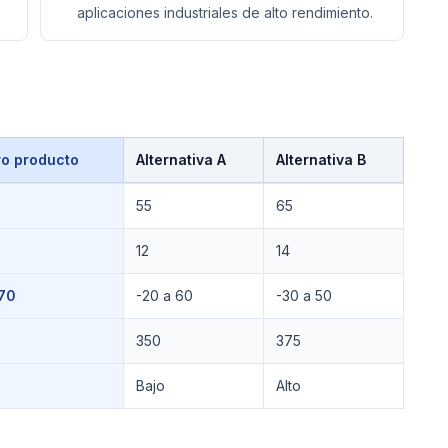
aplicaciones industriales de alto rendimiento.
ro producto
Alternativa A
Alternativa B
55
65
12
14
 70
-20 a 60
-30 a 50
350
375
Bajo
Alto