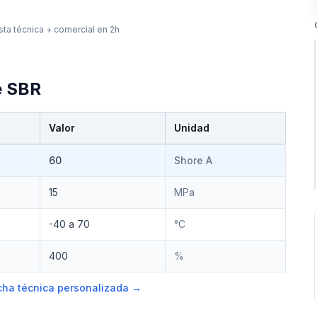
ta técnica + comercial en 2h
e
SBR
Valor
Unidad
60
Shore A
15
MPa
-40 a 70
°C
400
%
ficha técnica personalizada →