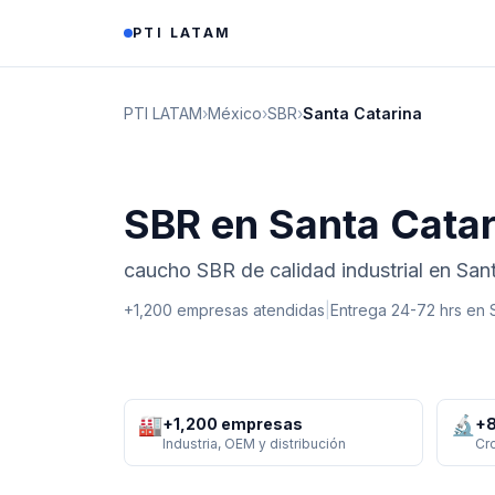
Saltar al contenido
PTI LATAM
PTI LATAM
›
México
›
SBR
›
Santa Catarina
SBR en Santa Catar
caucho SBR de calidad industrial en San
+1,200 empresas atendidas
|
Entrega 24-72 hrs en
🏭
🔬
+1,200 empresas
+8
Industria, OEM y distribución
Cr