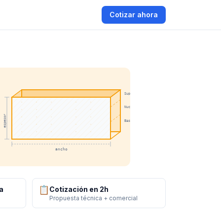
Cotizar ahora
Superficie
Nucleo
espesor
Base
ancho
📋
a
Cotización en 2h
Propuesta técnica + comercial