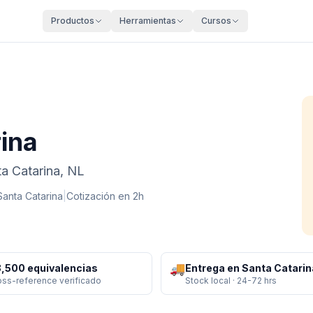
Productos
Herramientas
Cursos
ina
ta Catarina, NL
Santa Catarina
|
Cotización en 2h
🚚
,500 equivalencias
Entrega en Santa Catarin
oss-reference verificado
Stock local · 24-72 hrs