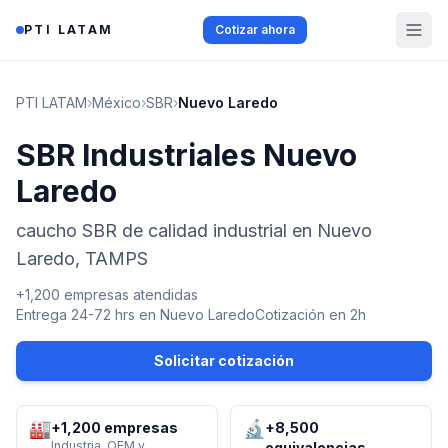
Saltar al contenido
PTI LATAM
Cotizar ahora
PTI LATAM
›
México
›
SBR
›
Nuevo Laredo
SBR Industriales Nuevo
Laredo
caucho SBR de calidad industrial en Nuevo
Laredo, TAMPS
+1,200 empresas atendidas
Entrega 24-72 hrs en
Nuevo Laredo
Cotización en 2h
Solicitar cotización
🏭
🔬
+1,200 empresas
+8,500
Industria, OEM y
equivalencias