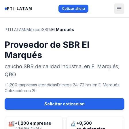
Saltar al contenido
PTI LATAM
Cotizar ahora
PTI LATAM
›
México
›
SBR
›
El Marqués
Proveedor de SBR El
Marqués
caucho SBR de calidad industrial en El Marqués,
QRO
+1,200 empresas atendidas
Entrega 24-72 hrs en
El Marqués
Cotización en 2h
Solicitar cotización
🏭
🔬
+1,200 empresas
+8,500
Industria, OEM y
equivalencias