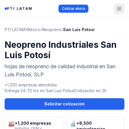
Saltar al contenido
PTI LATAM
Cotizar ahora
PTI LATAM
›
México
›
Neopreno
›
San Luis Potosí
Neopreno Industriales San
Luis Potosí
hojas de neopreno de calidad industrial en San
Luis Potosí, SLP
+1,200 empresas atendidas
Entrega 24-72 hrs en
San Luis Potosí
Cotización en 2h
Solicitar cotización
🏭
🔬
+1,200 empresas
+8,500
Industria, OEM y
equivalencias