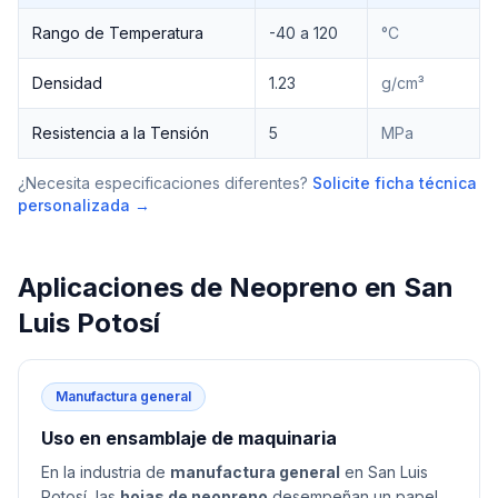
Rango de Temperatura
-40 a 120
°C
Densidad
1.23
g/cm³
Resistencia a la Tensión
5
MPa
¿Necesita especificaciones diferentes?
Solicite ficha técnica
personalizada →
Aplicaciones de
Neopreno
en
San
Luis Potosí
Manufactura general
Uso en ensamblaje de maquinaria
En la industria de
manufactura general
en San Luis
Potosí, las
hojas de neopreno
desempeñan un papel