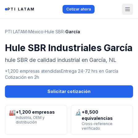
Saltar al contenido
PTI LATAM
Cotizar ahora
PTI LATAM
›
México
›
Hule SBR
›
García
Hule SBR Industriales García
hule SBR de calidad industrial en García, NL
+1,200 empresas atendidas
Entrega 24-72 hrs en
García
Cotización en 2h
Solicitar cotización
🏭
🔬
+1,200 empresas
+8,500
Industria, OEM y
equivalencias
distribución
Cross-reference
verificado