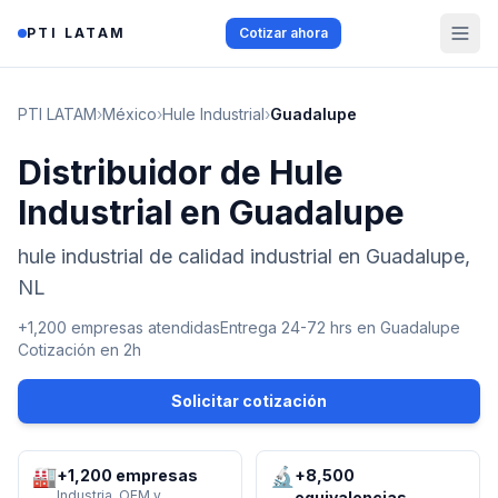
Saltar al contenido
PTI LATAM
Cotizar ahora
PTI LATAM
›
México
›
Hule Industrial
›
Guadalupe
Distribuidor de Hule
Industrial en Guadalupe
hule industrial de calidad industrial en Guadalupe,
NL
+1,200 empresas atendidas
Entrega 24-72 hrs en
Guadalupe
Cotización en 2h
Solicitar cotización
🏭
🔬
+1,200 empresas
+8,500
Industria, OEM y
equivalencias