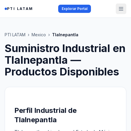
Saltar al contenido
PTI LATAM
Explorar Portal
PTI LATAM
›
Mexico
›
Tlalnepantla
Suministro Industrial en
Tlalnepantla
—
Productos Disponibles
Perfil Industrial de
Tlalnepantla