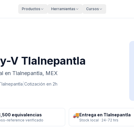
Productos
Herramientas
Cursos
y-V Tlalnepantla
al en Tlalnepantla, MEX
Tlalnepantla
|
Cotización en 2h
🚚
,500 equivalencias
Entrega en Tlalnepantla
oss-reference verificado
Stock local · 24-72 hrs