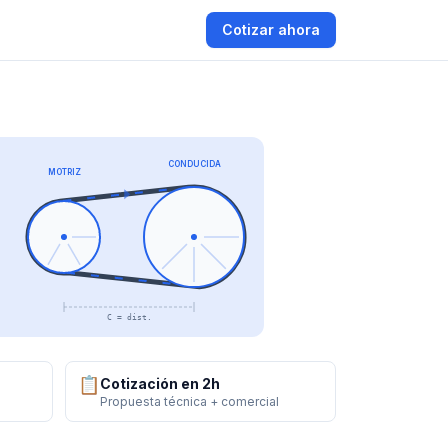
Cotizar ahora
CONDUCIDA
MOTRIZ
C = dist.
📋
Cotización en 2h
Propuesta técnica + comercial