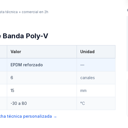
ta técnica + comercial en 2h
e
Banda Poly-V
Valor
Unidad
EPDM reforzado
—
6
canales
15
mm
-30 a 80
°C
ficha técnica personalizada →