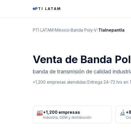
Saltar al contenido
PTI LATAM
PTI LATAM
›
México
›
Banda Poly-V
›
Tlalnepantla
Venta de Banda Pol
banda de transmisión de calidad industri
+1,200 empresas atendidas
|
Entrega 24-72 hrs en
🏭
🔬
+1,200 empresas
+8
Industria, OEM y distribución
Cr