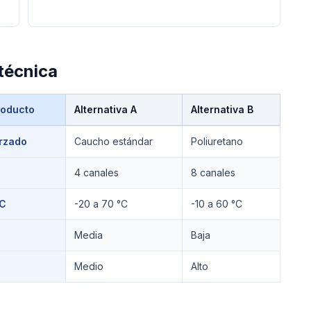
técnica
roducto
Alternativa A
Alternativa B
rzado
Caucho estándar
Poliuretano
4 canales
8 canales
°C
-20 a 70 °C
-10 a 60 °C
Media
Baja
Medio
Alto