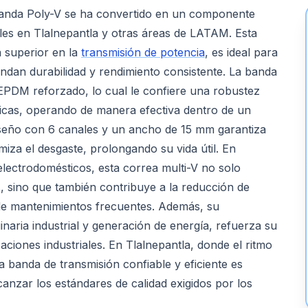
nda Poly-V se ha convertido en un componente
ales en Tlalnepantla y otras áreas de LATAM. Esta
a superior en la
transmisión de potencia
, es ideal para
dan durabilidad y rendimiento consistente. La banda
 EPDM reforzado, lo cual le confiere una robustez
micas, operando de manera efectiva dentro de un
iseño con 6 canales y un ancho de 15 mm garantiza
miza el desgaste, prolongando su vida útil. En
electrodomésticos, esta correa multi-V no solo
, sino que también contribuye a la reducción de
 de mantenimientos frecuentes. Además, su
aria industrial y generación de energía, refuerza su
icaciones industriales. En Tlalnepantla, donde el ritmo
na banda de transmisión confiable y eficiente es
canzar los estándares de calidad exigidos por los