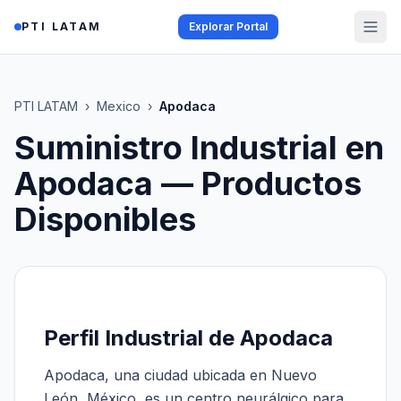
Saltar al contenido
PTI LATAM
Explorar Portal
PTI LATAM
›
Mexico
›
Apodaca
Suministro Industrial en
Apodaca
— Productos
Disponibles
Perfil Industrial de Apodaca
Apodaca, una ciudad ubicada en Nuevo
León, México, es un centro neurálgico para