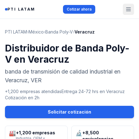
Saltar al contenido
PTI LATAM
Cotizar ahora
PTI LATAM
›
México
›
Banda Poly-V
›
Veracruz
Distribuidor de Banda Poly-
V en Veracruz
banda de transmisión de calidad industrial en
Veracruz, VER
+1,200 empresas atendidas
Entrega 24-72 hrs en
Veracruz
Cotización en 2h
Solicitar cotización
🏭
🔬
+1,200 empresas
+8,500
Industria, OEM y
equivalencias