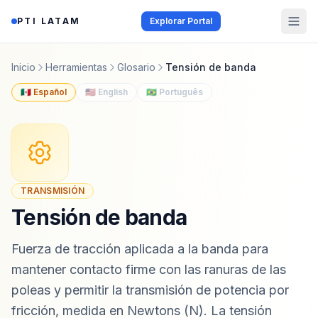
Saltar al contenido
PTI LATAM
Explorar Portal
Inicio
Herramientas
Glosario
Tensión de banda
🇲🇽 Español
🇺🇸 English
🇧🇷 Português
TRANSMISIÓN
Tensión de banda
Fuerza de tracción aplicada a la banda para
mantener contacto firme con las ranuras de las
poleas y permitir la transmisión de potencia por
fricción, medida en Newtons (N). La tensión