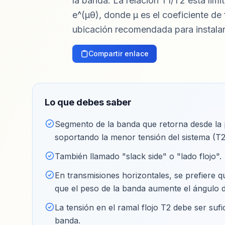
la banda. La relación T1/T2 está limi
e^(μθ), donde μ es el coeficiente de 
ubicación recomendada para instalar
Compartir enlace
Lo que debes saber
Segmento de la banda que retorna desde la 
soportando la menor tensión del sistema (T2
También llamado "slack side" o "lado flojo"
.
En transmisiones horizontales, se prefiere q
que el peso de la banda aumente el ángulo 
La tensión en el ramal flojo T2 debe ser sufic
banda
.