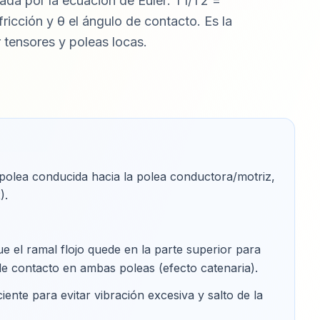
tada por la ecuación de Euler: T1/T2 =
fricción y θ el ángulo de contacto. Es la
 tensores y poleas locas.
polea conducida hacia la polea conductora/motriz,
)
.
ue el ramal flojo quede en la parte superior para
de contacto en ambas poleas (efecto catenaria)
.
iente para evitar vibración excesiva y salto de la