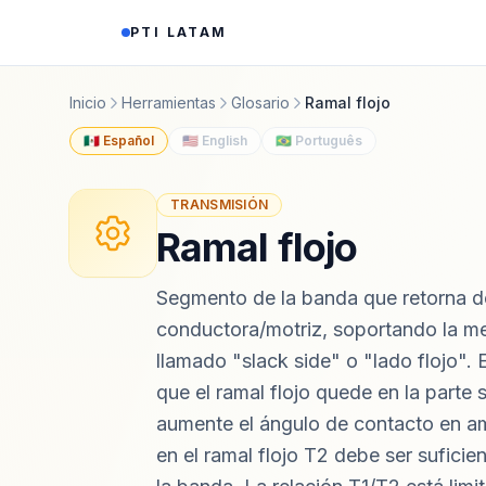
Saltar al contenido
PTI LATAM
Inicio
Herramientas
Glosario
Ramal flojo
🇲🇽 Español
🇺🇸 English
🇧🇷 Português
TRANSMISIÓN
Ramal flojo
Segmento de la banda que retorna de
conductora/motriz, soportando la me
llamado "slack side" o "lado flojo". 
que el ramal flojo quede en la parte 
aumente el ángulo de contacto en am
en el ramal flojo T2 debe ser suficie