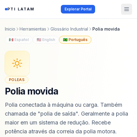
Saltar al contenido
PTI LATAM
Explorar Portal
Inicio
Herramientas
Glossário Industrial
Polia movida
🇲🇽 Español
🇺🇸 English
🇧🇷 Português
POLEAS
Polia movida
Polia conectada à máquina ou carga. Também
chamada de "polia de saída". Geralmente a polia
maior em um sistema de redução. Recebe
potência através da correia da polia motora.