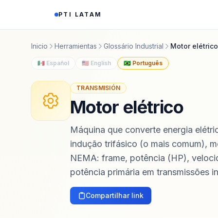
Saltar al contenido
PTI LATAM
Inicio
Herramientas
Glossário Industrial
Motor elétrico
🇲🇽 Español
🇺🇸 English
🇧🇷 Português
TRANSMISIÓN
Motor elétrico
Máquina que converte energia elétric
indução trifásico (o mais comum), m
NEMA: frame, potência (HP), velocid
potência primária em transmissões in
Compartilhar link