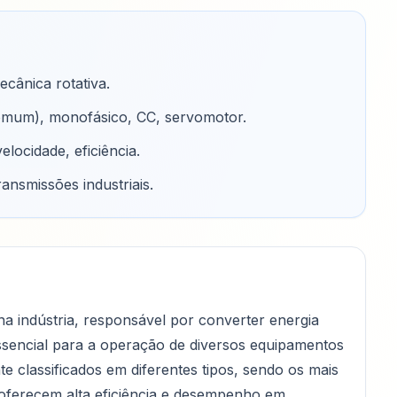
ecânica rotativa
.
s comum), monofásico, CC, servomotor
.
locidade, eficiência
.
ansmissões industriais
.
na indústria, responsável por converter energia
essencial para a operação de diversos equipamentos
e classificados em diferentes tipos, sendo os mais
 oferecem alta eficiência e desempenho em