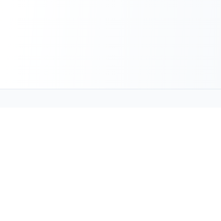
PTI LATAM
Red industrial B2B de América Latina. Equivalencias técnicas
verificadas y suministro directo.
PRODUCTOS
Bandas y Correas
Hules y Cauchos
Pisos Industriales