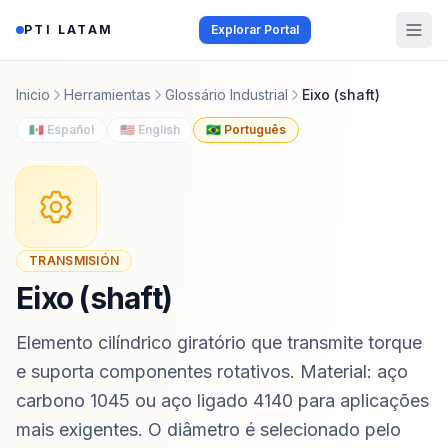
Saltar al contenido
PTI LATAM
Explorar Portal
Inicio
Herramientas
Glossário Industrial
Eixo (shaft)
🇲🇽 Español
🇺🇸 English
🇧🇷 Português
TRANSMISIÓN
Eixo (shaft)
Elemento cilíndrico giratório que transmite torque
e suporta componentes rotativos. Material: aço
carbono 1045 ou aço ligado 4140 para aplicações
mais exigentes. O diâmetro é selecionado pelo