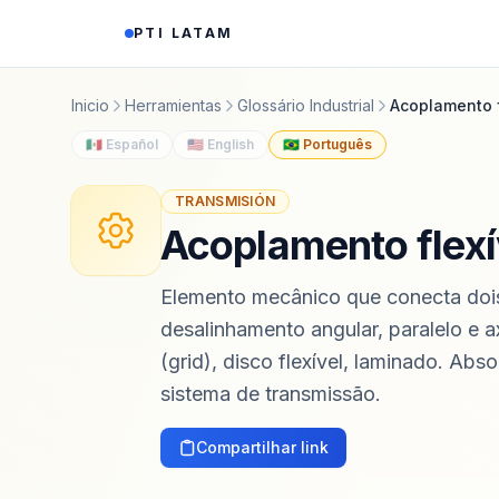
Saltar al contenido
PTI LATAM
Inicio
Herramientas
Glossário Industrial
Acoplamento f
🇲🇽 Español
🇺🇸 English
🇧🇷 Português
TRANSMISIÓN
Acoplamento flexí
Elemento mecânico que conecta dois
desalinhamento angular, paralelo e a
(grid), disco flexível, laminado. A
sistema de transmissão.
Compartilhar link