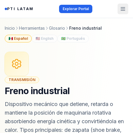
Saltar al contenido
PTI LATAM
Explorar Portal
Inicio
Herramientas
Glosario
Freno industrial
🇲🇽 Español
🇺🇸 English
🇧🇷 Português
TRANSMISIÓN
Freno industrial
Dispositivo mecánico que detiene, retarda o
mantiene la posición de maquinaria rotativa
absorbiendo energía cinética y convirtiéndola en
calor. Tipos principales: de zapata (shoe brake,