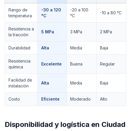
Comparación técnica de
Placa de Neopreno
Rango de
-30 a 120
-20 a 100
-10 a 80 °C
temperatura
°C
°C
Resistencia a
5 MPa
3 MPa
2 MPa
la tracción
Durabilidad
Alta
Media
Baja
Resistencia
Excelente
Buena
Regular
química
Facilidad de
Alta
Media
Baja
instalación
Costo
Eficiente
Moderado
Alto
Disponibilidad y logística en
Ciudad