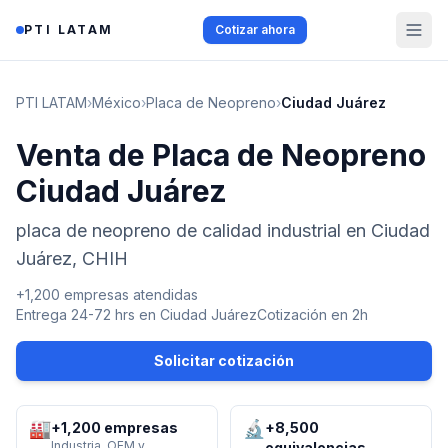
Saltar al contenido
PTI LATAM
Cotizar ahora
PTI LATAM
›
México
›
Placa de Neopreno
›
Ciudad Juárez
Venta de Placa de Neopreno
Ciudad Juárez
placa de neopreno de calidad industrial en Ciudad
Juárez, CHIH
+1,200 empresas atendidas
Entrega 24-72 hrs en
Ciudad Juárez
Cotización en 2h
Solicitar cotización
🏭
🔬
+1,200 empresas
+8,500
Industria, OEM y
equivalencias